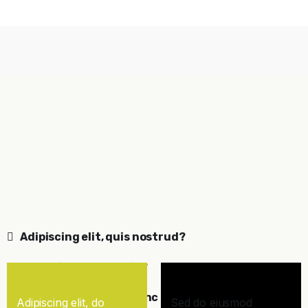
Adipiscing elit, quis nostrud?
Lorem ipsum dolor sit?
Porta fringilla quis nunc elit?
Adipiscing elit, do
Sed do eiusmod