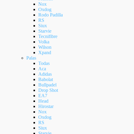
Nox
Oxdog
Rodo Padilla
RS
Siux
Starvie
Tecnifibre
Volka
Wilson
Xpand
Palas
Todas
Aca
Adidas
Babolat
Bullpadel
Drop Shot
EA7
Head
Hirostar
Nox
Oxdog
RS
Siux
Starvie