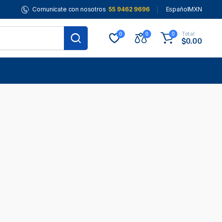
Comunícate con nosotros
55 9462 9696
Español
MXN
Total
0
0
0
$
0.00