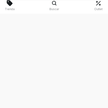
Tienda
Buscar
Outlet
¿Necesitas asesoría personalizada?
Para el equipo de Mi Padel será un placer
apoyarte con la asesoría que necesitas
con el fin de obtengas el equipo adecuado
para tus necesidades.
Mi cuenta
Política de devolución
Políticas de privacidad
Términos y condiciones