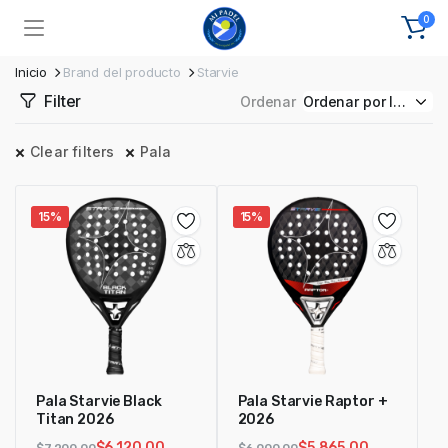
0
Inicio
Brand del producto
Starvie
Filter
Ordenar
Clear filters
Pala
15%
15%
Pala Starvie Black
Pala Starvie Raptor +
Titan 2026
2026
$
6,120.00
$
5,865.00