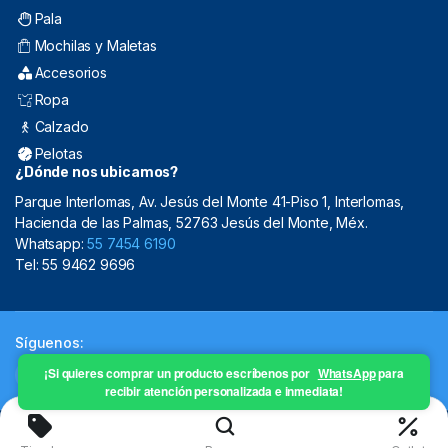
Pala
Mochilas y Maletas
Accesorios
Ropa
Calzado
Pelotas
¿Dónde nos ubicamos?
Parque Interlomas, Av. Jesús del Monte 41-Piso 1, Interlomas,
Hacienda de las Palmas, 52763 Jesús del Monte, Méx.
Whatsapp:
55 7454 6190
Tel: 55 9462 9696
Síguenos:
¡Si quieres comprar un producto escríbenos por
WhatsApp
para
recibir atención personalizada e inmediata!
Copyright 2024 © Mistral Sporting Goods 2024