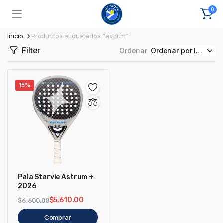
0
Inicio
Productos etiquetados “astrum”
Filter
Ordenar
15%
Pala Starvie Astrum +
2026
$
5,610.00
$
6,600.00
Comprar