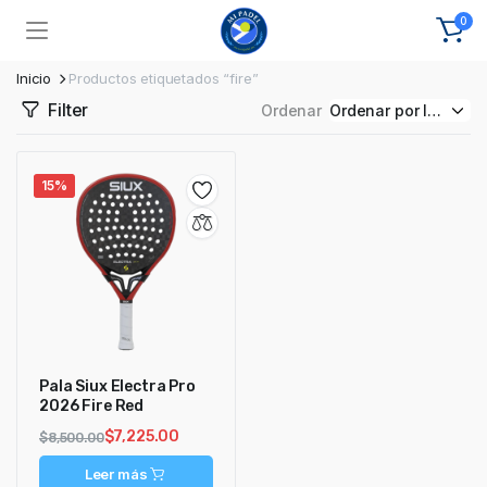
0
Inicio
Productos etiquetados “fire”
Filter
Ordenar
15%
Pala Siux Electra Pro
2026 Fire Red
$
7,225.00
$
8,500.00
Leer más