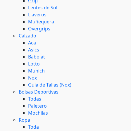
Grip
Lentes de Sol
Llaveros
Muñequera
Overgrips
Calzado
Aca
Asics
Babolat
Lotto
Munich
Nox
Guía de Tallas (Nox)
Bolsas Deportivas
Todas
Paletero
Mochilas
Ropa
Toda