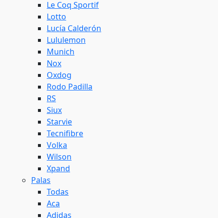
Le Coq Sportif
Lotto
Lucía Calderón
Lululemon
Munich
Nox
Oxdog
Rodo Padilla
RS
Siux
Starvie
Tecnifibre
Volka
Wilson
Xpand
Palas
Todas
Aca
Adidas