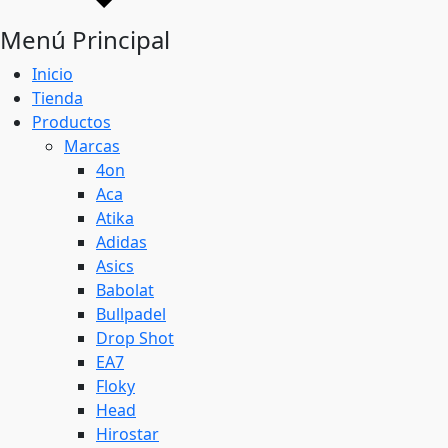
Menú Principal
Inicio
Tienda
Productos
Marcas
4on
Aca
Atika
Adidas
Asics
Babolat
Bullpadel
Drop Shot
EA7
Floky
Head
Hirostar