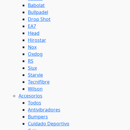
Babolat
Bullpadel
Drop Shot
EA7
Head
Hirostar
Nox
Oxdog
RS
Siux
Starvie
Tecnifibre
Wilson
Accesorios
Todos
Antivibradores
Bumpers
Cuidado Deportivo