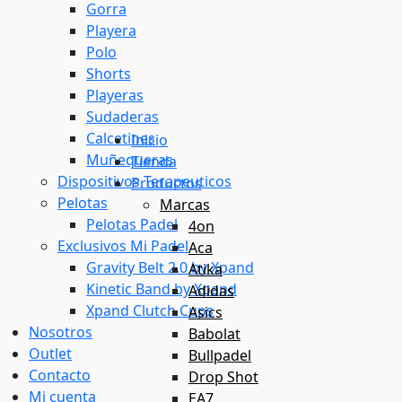
Gorra
Playera
Polo
Shorts
Playeras
Sudaderas
Calcetines
Inicio
Muñequeras
Tienda
Dispositivos Terapeuticos
Productos
Pelotas
Marcas
Pelotas Padel
4on
Exclusivos Mi Padel
Aca
Gravity Belt 2.0 by Xpand
Atika
Kinetic Band by Xpand
Adidas
Xpand Clutch Cups
Asics
Nosotros
Babolat
Outlet
Bullpadel
Contacto
Drop Shot
Mi cuenta
EA7