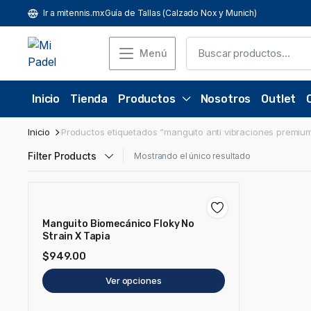
Ir a mitennis.mx
Guía de Tallas (Calzado Nox y Munich)
Menú
Inicio
Tienda
Productos
Nosotros
Outlet
Inicio
Productos etiquetados “manguito anti vibraciones premiu
Filter Products
Mostrando el único resultado
Manguito Biomecánico Floky No
Strain X Tapia
$
949.00
Ver opciones