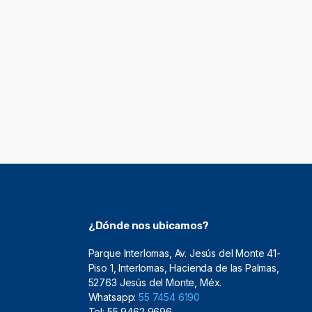
¿Dónde nos ubicamos?
Parque Interlomas, Av. Jesús del Monte 41-
Piso 1, Interlomas, Hacienda de las Palmas,
52763 Jesús del Monte, Méx.
Whatsapp:
55 7454 6190
Tel: 55 9462 9696