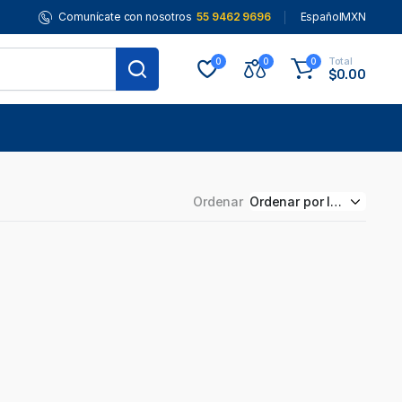
Comunícate con nosotros
55 9462 9696
Español
MXN
Total
0
0
0
$
0.00
Ordenar