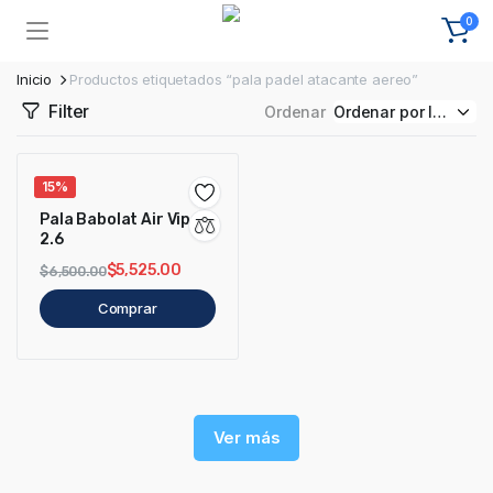
0
Inicio
Productos etiquetados “pala padel atacante aereo”
Filter
Ordenar
15%
Pala Babolat Air Viper
2.6
$
5,525.00
$
6,500.00
Comprar
Ver más