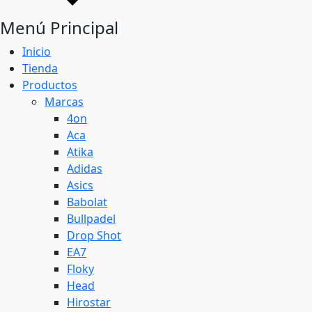
Menú Principal
Inicio
Tienda
Productos
Marcas
4on
Aca
Atika
Adidas
Asics
Babolat
Bullpadel
Drop Shot
EA7
Floky
Head
Hirostar