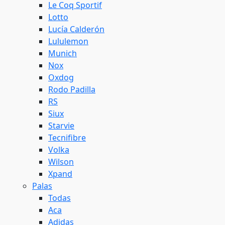
Le Coq Sportif
Lotto
Lucía Calderón
Lululemon
Munich
Nox
Oxdog
Rodo Padilla
RS
Siux
Starvie
Tecnifibre
Volka
Wilson
Xpand
Palas
Todas
Aca
Adidas