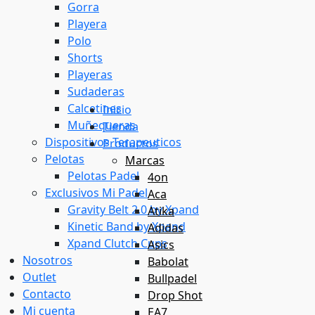
Gorra
Playera
Polo
Shorts
Playeras
Sudaderas
Calcetines
Inicio
Muñequeras
Tienda
Dispositivos Terapeuticos
Productos
Pelotas
Marcas
Pelotas Padel
4on
Exclusivos Mi Padel
Aca
Gravity Belt 2.0 by Xpand
Atika
Kinetic Band by Xpand
Adidas
Xpand Clutch Cups
Asics
Nosotros
Babolat
Outlet
Bullpadel
Contacto
Drop Shot
Mi cuenta
EA7