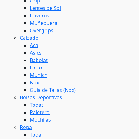
Grip
Lentes de Sol
Llaveros
Muñequera
Overgrips
Calzado
Aca
Asics
Babolat
Lotto
Munich
Nox
Guía de Tallas (Nox)
Bolsas Deportivas
Todas
Paletero
Mochilas
Ropa
Toda