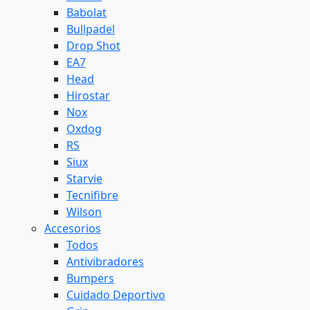
Babolat
Bullpadel
Drop Shot
EA7
Head
Hirostar
Nox
Oxdog
RS
Siux
Starvie
Tecnifibre
Wilson
Accesorios
Todos
Antivibradores
Bumpers
Cuidado Deportivo