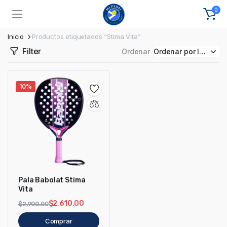
0
Inicio
Productos etiquetados “Stima Vita”
Filter
Ordenar
10%
Pala Babolat Stima
Vita
$
2,610.00
$
2,900.00
Comprar