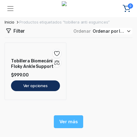
0
Inicio
Productos etiquetados “tobillera anti esguinces”
Filter
Ordenar
Tobillera Biomecánica
Floky Ankle Support
$
999.00
Ver opciones
Ver más