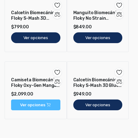
Calcetín Biomecánico
Manguito Biomecánico
Floky S-Mash 3D
Floky No Strain
Blanco
Evolution Artic
$
799.00
$
849.00
Radiance
Ver opciones
Ver opciones
Camiseta Biomecánica
Calcetín Biomecánico
Floky Oxy-Gen Manga
Floky S-Mash 3D Blue
Corta Negro
Supernova
$
2,099.00
$
949.00
Ver opciones
Ver opciones