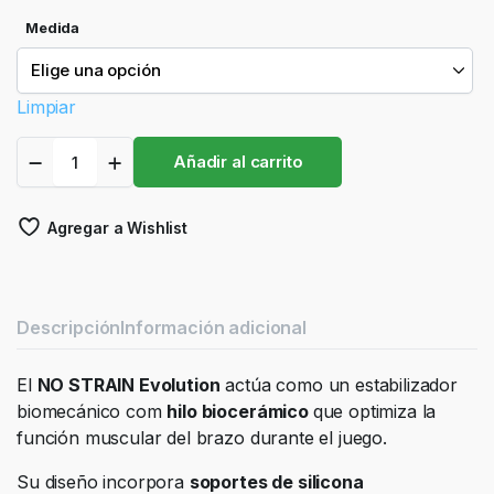
Medida
Limpiar
Manguito
Añadir al carrito
Biomecánico
Floky
No
Agregar a Wishlist
Strain
Evolution
Negro
quantity
Descripción
Información adicional
El
NO STRAIN Evolution
actúa como un estabilizador
biomecánico com
hilo biocerámico
que optimiza la
función muscular del brazo durante el juego.
Su diseño incorpora
soportes de silicona