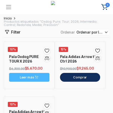
0
Inicio
Productos etiquetados “Oxdog; Pure; Tour; 2026; Intermedio;
Control; Redonda; Media; Precisión”
Filter
Ordenar
10%
15%
Pala Oxdog PURE
Pala Adidas Arrow Hit
TOUR X 2026
Ctrl 2026
$
5,670.00
$
9,265.00
$
6,300.00
$
10,900.00
Leer más
Comprar
10%
Pala Adidas Arrow Hit