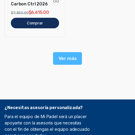
Carbon Ctrl 2026
$
6,615.00
$
7,350.00
Comprar
Ver más
¿Necesitas asesoría personalizada?
Para el equipo de Mi Padel será un placer
apoyarte con la asesoría que necesitas
con el fin de obtengas el equipo adecuado