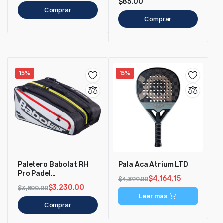
$
85.00
Comprar
Comprar
15%
15%
Paletero Babolat RH
Pala Aca Atrium LTD
Pro Padel
$
4,164.15
$
4,899.00
Negro/Multicolor
$
3,230.00
$
3,800.00
Leer más
Comprar