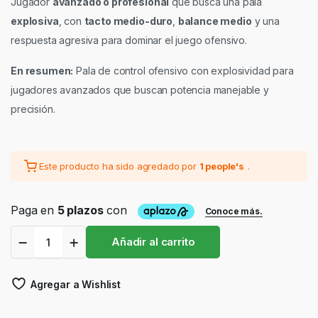
Jugador
avanzado o profesional
que busca una pala
explosiva
, con
tacto medio-duro
,
balance medio
y una
respuesta agresiva para dominar el juego ofensivo.
En resumen:
Pala de control ofensivo con explosividad para
jugadores avanzados que buscan potencia manejable y
precisión.
Este producto ha sido agredado por
1 people's
.
Pala
Añadir al carrito
Siux
Electra
Pro
Agregar a Wishlist
2026
Shadow
Red