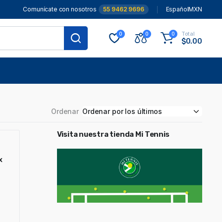
Comunícate con nosotros
55 9462 9696
Español
MXN
Total
0
0
0
$
0.00
Ordenar
Visita nuestra tienda Mi Tennis
x