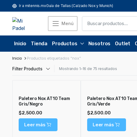
Ir a mitennis.mx
Guía de Tallas (Calzado Nox y Munich)
Menú
Inicio
Tienda
Productos
Nosotros
Outlet
Inicio
Productos etiquetados “nox”
Filter Products
Mostrando 1–16 de 75 resultados
Paletero Nox AT10 Team
Paletero Nox AT10 Tea
Gris/Negro
Gris/Verde
$
2,500.00
$
2,500.00
Leer más
Leer más