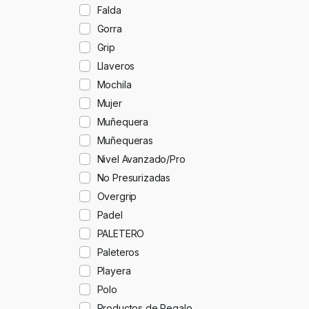
Falda
Gorra
Grip
Llaveros
Mochila
Mujer
Muñequera
Muñequeras
Nivel Avanzado/Pro
No Presurizadas
Overgrip
Padel
PALETERO
Paleteros
Playera
Polo
Productos de Regalo