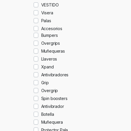
VESTIDO
Visera
Palas
Accesorios
Bumpers
Overgrips
Muñequeras
Llaveros
Xpand
Antivibradores
Grip
Overgrip
Spin boosters
Antivibrador
Botella
Muñequera
Protector Pala