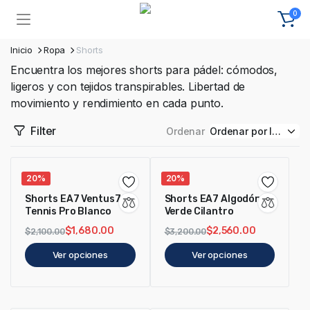
0
Inicio
Ropa
Shorts
Encuentra los mejores shorts para pádel: cómodos,
ligeros y con tejidos transpirables. Libertad de
movimiento y rendimiento en cada punto.
Filter
Ordenar
20%
20%
Shorts EA7 Ventus7
Shorts EA7 Algodón
Tennis Pro Blanco
Verde Cilantro
$
1,680.00
$
2,560.00
$
2,100.00
$
3,200.00
Ver opciones
Ver opciones