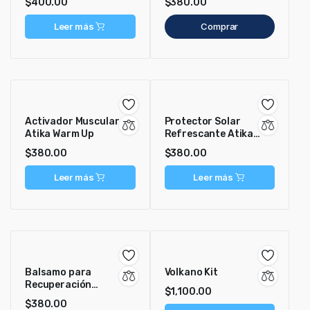
$
400.00
$
380.00
Leer más
Comprar
Activador Muscular
Protector Solar
Atika Warm Up
Refrescante Atika
Energy Mist
$
380.00
$
380.00
Leer más
Leer más
Balsamo para
Volkano Kit
Recuperación
$
1,100.00
Muscular Atika Cool
$
380.00
Down