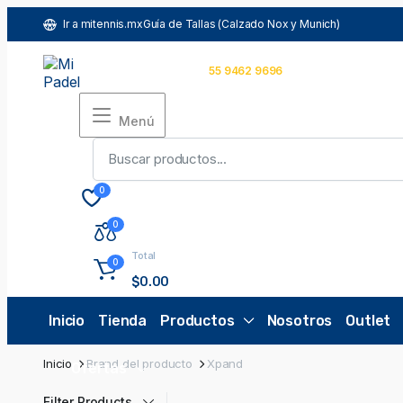
Ir a mitennis.mx
Guía de Tallas (Calzado Nox y Munich)
Español
MXN
Comunícate con nosotros
55 9462 9696
Menú
0
0
Total
0
$
0.00
Inicio
Tienda
Productos
Nosotros
Outlet
Inicio
Brand del producto
Xpand
Ofertas
Filter Products