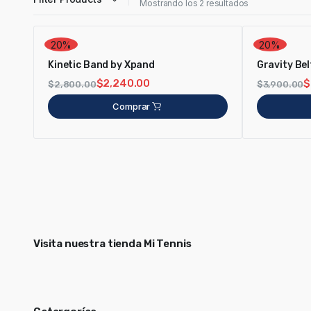
Mostrando los 2 resultados
20%
20%
Kinetic Band by Xpand
Gravity Bel
$
2,240.00
$
$
2,800.00
$
3,900.00
Comprar
Visita nuestra tienda Mi Tennis