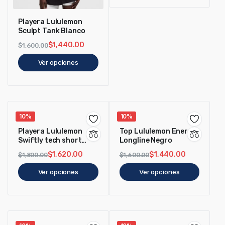
Playera Lululemon
Sculpt Tank Blanco
$
1,440.00
$
1,600.00
Ver opciones
10%
10%
Playera Lululemon
Top Lululemon Energy
Swiftly tech short
Longline Negro
sleeve 2.0 *Race
$
1,620.00
$
1,440.00
$
1,800.00
$
1,600.00
Lenght Negra
Ver opciones
Ver opciones