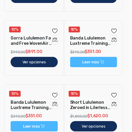
10%
10%
Gorra Lululemon Fast
Banda Lululemon
and Free WovenAir
Luxtreme Training
Negra
Headband Blanca
$
891.00
$
351.00
$
990.00
$
390.00
Ver opciones
Leer más
10%
10%
Banda Lululemon
Short Lululemon
Luxtreme Training
Zeroed in Lilerless
Headband Negra
hombre negro
$
351.00
$
1,620.00
$
390.00
$
1,800.00
Leer más
Ver opciones