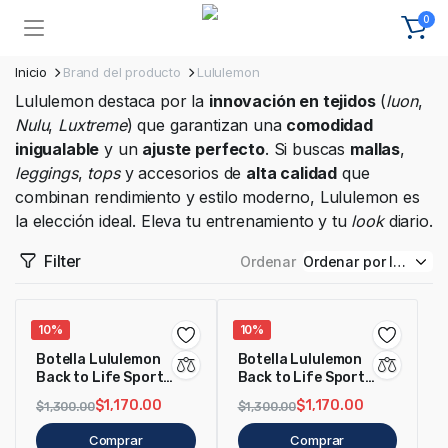
0
Inicio
Brand del producto
Lululemon
Lululemon destaca por la
innovación en tejidos
(
luon
,
Nulu
,
Luxtreme
) que garantizan una
comodidad
inigualable
y un
ajuste perfecto
. Si buscas
mallas
,
leggings
,
tops
y accesorios de
alta calidad
que
combinan rendimiento y estilo moderno, Lululemon es
la elección ideal. Eleva tu entrenamiento y tu
look
diario.
Filter
Ordenar
10%
10%
Botella Lululemon
Botella Lululemon
Back to Life Sport
Back to Life Sport
Rosa 710ml
Verde 710ml
$
1,170.00
$
1,170.00
$
1,300.00
$
1,300.00
Comprar
Comprar