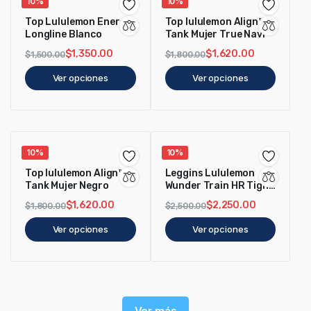
10%
10%
Top Lululemon Energy
Top lululemon Align™
Longline Blanco
Tank Mujer True Navi
$
1,350.00
$
1,620.00
$
1,500.00
$
1,800.00
Ver opciones
Ver opciones
10%
10%
Top lululemon Align™
Leggins Lululemon
Tank Mujer Negro
Wunder Train HR Tight
25 Negro
$
1,620.00
$
2,250.00
$
1,800.00
$
2,500.00
Ver opciones
Ver opciones
Ver más