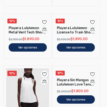
10%
10%
Playera Lululemon
Playera Lululemon
Metal Vent Tech Short-
License to Train Short
Sleeve Shirt 3.0
Sleeve Negra
$
1,890.00
$
1,890.00
$
2,100.00
$
2,100.00
Hombre Blanco
Ver opciones
Ver opciones
10%
10%
Playera Sin Mangas
Lululemon Love Tank
Top Mujer Negro
$
1,800.00
$
2,000.00
Ver opciones