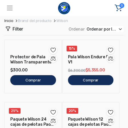
0
Inicio
Brand del producto
Wilson
Filter
Ordenar
15%
Protector de Pala
Pala Wilson Endure Pro
Wilson Transparente
V1
$
300.00
$
5,355.00
$
6,300.00
Comprar
Comprar
25%
20%
Paquete Wilson 24
Paquete Wilson 12
cajas de pelotas Padel
cajas de pelotas Padel