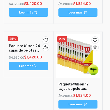
X3 Pressureless
X3 Pressureless
$
3,420.00
$
1,824.00
$
4,560.00
$
2,280.00
Leer más
Leer más
25%
20%
Paquete Wilson 24
cajas de pelotas
CHAMPIONSHIP
$
3,420.00
$
4,560.00
Pressureless
Leer más
Paquete Wilson 12
cajas de pelotas
CHAMPIONSHIP
$
1,824.00
$
2,280.00
Pressureless
Leer más