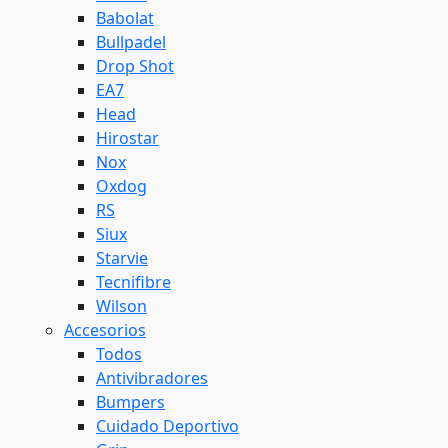
Babolat
Bullpadel
Drop Shot
EA7
Head
Hirostar
Nox
Oxdog
RS
Siux
Starvie
Tecnifibre
Wilson
Accesorios
Todos
Antivibradores
Bumpers
Cuidado Deportivo