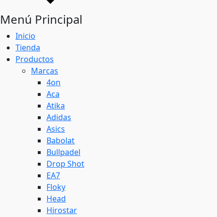
Menú Principal
Inicio
Tienda
Productos
Marcas
4on
Aca
Atika
Adidas
Asics
Babolat
Bullpadel
Drop Shot
EA7
Floky
Head
Hirostar