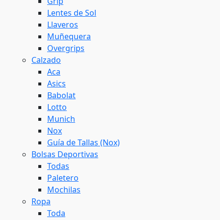
Grip
Lentes de Sol
Llaveros
Muñequera
Overgrips
Calzado
Aca
Asics
Babolat
Lotto
Munich
Nox
Guía de Tallas (Nox)
Bolsas Deportivas
Todas
Paletero
Mochilas
Ropa
Toda