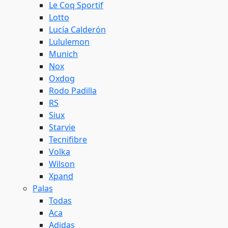
Le Coq Sportif
Lotto
Lucía Calderón
Lululemon
Munich
Nox
Oxdog
Rodo Padilla
RS
Siux
Starvie
Tecnifibre
Volka
Wilson
Xpand
Palas
Todas
Aca
Adidas