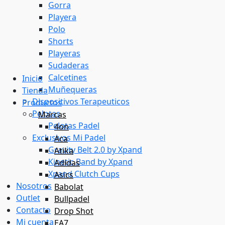
Gorra
Playera
Polo
Shorts
Playeras
Sudaderas
Calcetines
Inicio
Muñequeras
Tienda
Dispositivos Terapeuticos
Productos
Pelotas
Marcas
Pelotas Padel
4on
Exclusivos Mi Padel
Aca
Gravity Belt 2.0 by Xpand
Atika
Kinetic Band by Xpand
Adidas
Xpand Clutch Cups
Asics
Nosotros
Babolat
Outlet
Bullpadel
Contacto
Drop Shot
Mi cuenta
EA7