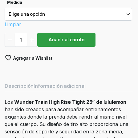
Medida
Limpiar
Leggins
Añadir al carrito
Lululemon
Wunder
Train
Agregar a Wishlist
HR
Tight
25
Negro
quantity
Descripción
Información adicional
Los
Wunder Train High Rise Tight 25” de lululemon
han sido creados para acompañar entrenamientos
exigentes donde la prenda debe rendir al mismo nivel
que el cuerpo. Su diseño de tiro alto proporciona una
sensación de soporte y seguridad en la zona media,