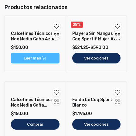
Productos relacionados
25%
Calcetines Técnicos
Playera Sin Mangas Le
Nox Media Caña Azul
Coq Sportif Mujer Azul
Marino/Blanco
$
150.00
$
521.25
–
$
590.00
Leer más
Ver opciones
Calcetines Técnicos
Falda Le Coq Sportif
Nox Media Caña
Blanco
Blanco/Rojo
$
150.00
$
1,195.00
Comprar
Ver opciones