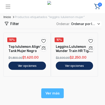
0
Inicio
Productos etiquetados “leggins lululemon mujer”
Filter
Ordenar
10%
10%
Top lululemon Align™
Leggins Lululemon
Tank Mujer Negro
Wunder Train HR Tight
25 Negro
$
1,620.00
$
2,250.00
$
1,800.00
$
2,500.00
Ver opciones
Ver opciones
Ver más