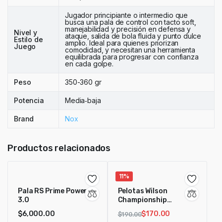
Jugador principiante o intermedio que
busca una pala de control con tacto soft,
manejabilidad y precisión en defensa y
Nivel y
ataque, salida de bola fluida y punto dulce
Estilo de
amplio. Ideal para quienes priorizan
Juego
comodidad, y necesitan una herramienta
equilibrada para progresar con confianza
en cada golpe.
Peso
350-360 gr
Potencia
Media‑baja
Brand
Nox
Productos relacionados
11%
Pala RS Prime Power
Pelotas Wilson
3.0
Championship
Pressureless
$
6,000.00
$
170.00
$
190.00