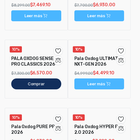
2026
$
7,469.10
$
6,930.00
$
8,299.00
$
7,700.00
Leer más
Leer más
10%
10%
PALA OXDOG SENSE
Pala Oxdog ULTIMATE
PRO CLASSICS 2026
NXT-GEN 2026
$
6,570.00
$
4,499.10
$
7,300.00
$
4,999.00
Comprar
Leer más
10%
10%
Pala Oxdog PURE PRO+
Pala Oxdog HYPER PRO
2026
2.0 2026