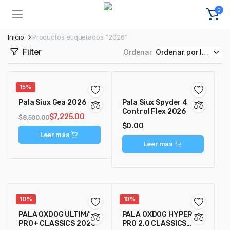
0
Inicio
Productos etiquetados “2026”
Filter
Ordenar
15%
Pala Siux Gea 2026
Pala Siux Spyder 4
Control Flex 2026
$
7,225.00
$
8,500.00
$
0.00
Leer más
Leer más
10%
10%
PALA OXDOG ULTIMATE
PALA OXDOG HYPER
PRO+ CLASSICS 2026
PRO 2.0 CLASSICS