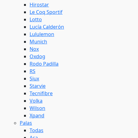
Hirostar
Le Coq Sportif
Lotto
Lucía Calderón
Lululemon
Munich
Nox
Oxdog
Rodo Padilla
RS
Siux
Starvie
Tecnifibre
Volka
Wilson
Xpand
Palas
Todas
Aca