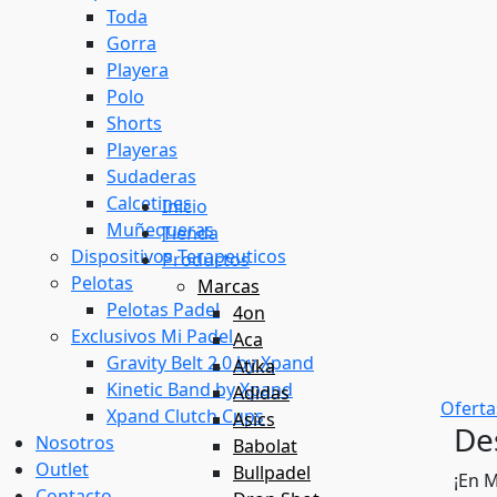
Toda
Gorra
Playera
Polo
Shorts
Playeras
Sudaderas
Calcetines
Inicio
Muñequeras
Tienda
Dispositivos Terapeuticos
Productos
Pelotas
Marcas
Pelotas Padel
4on
Exclusivos Mi Padel
Aca
Gravity Belt 2.0 by Xpand
Atika
Kinetic Band by Xpand
Adidas
Oferta
Xpand Clutch Cups
Asics
De
Nosotros
Babolat
Outlet
Bullpadel
¡En 
Contacto