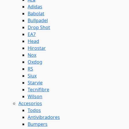
Adidas
Babolat
Bullpadel
Drop Shot
EA7
Head
Hirostar
Nox
Oxdog
RS
Siux
Starvie
Tecnifibre
Wilson
Accesorios
Todos
Antivibradores
Bumpers