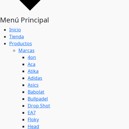
Menú Principal
Inicio
Tienda
Productos
Marcas
4on
Aca
Atika
Adidas
Asics
Babolat
Bullpadel
Drop Shot
EA7
Floky
Head