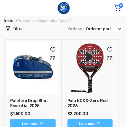
0
Inicio
Productos etiquetados “palas”
Filter
Ordenar
Paletero Drop Shot
Pala NOX X-Zero Red
Essential 2025
2026
$
1,500.00
$
2,200.00
Leer más
Leer más