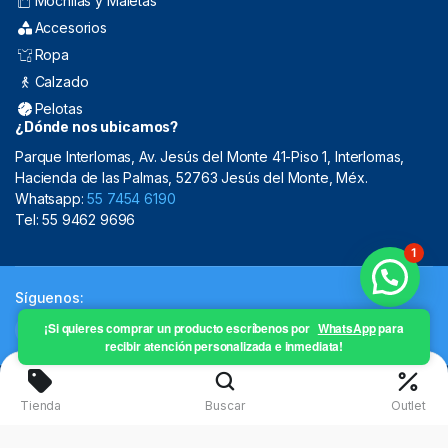
Mochilas y Maletas
Accesorios
Ropa
Calzado
Pelotas
¿Dónde nos ubicamos?
Parque Interlomas, Av. Jesús del Monte 41-Piso 1, Interlomas,
Hacienda de las Palmas, 52763 Jesús del Monte, Méx.
Whatsapp:
55 7454 6190
Tel: 55 9462 9696
1
Síguenos:
¡Si quieres comprar un producto escríbenos por
WhatsApp
para
recibir atención personalizada e inmediata!
Copyright 2024 © Mistral Sporting Goods 2024
Tienda
Buscar
Outlet