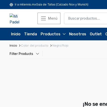
Ir a mitennis.mx
Guía de Tallas (Calzado Nox y Munich)
Menú
Inicio
Tienda
Productos
Nosotros
Outlet
Inicio
Color del producto
Negro/Rojo
Filter Products
¡No se e