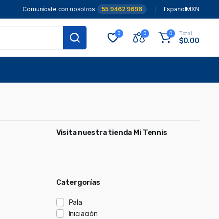
Comunícate con nosotros
55 9462 9696
Español
MXN
Total
0
0
0
$
0.00
Visita nuestra tienda Mi Tennis
Catergorías
Pala
Iniciación