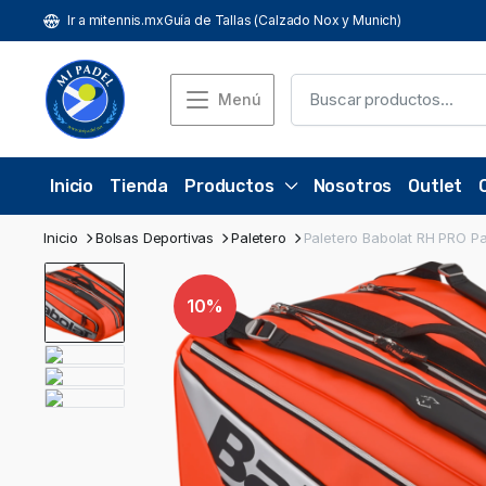
Ir a mitennis.mx
Guía de Tallas (Calzado Nox y Munich)
Menú
Inicio
Tienda
Productos
Nosotros
Outlet
Inicio
Bolsas Deportivas
Paletero
Paletero Babolat RH PRO Pa
10%