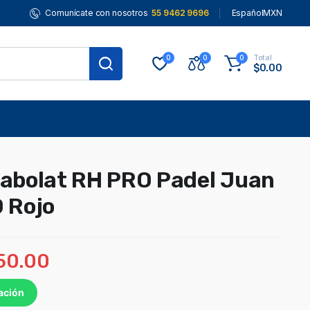
Comunícate con nosotros
55 9462 9696
Español
MXN
Total
0
0
0
$
0.00
Babolat RH PRO Padel Juan
0 Rojo
150.00
ación