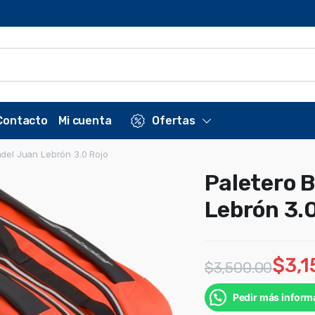
Contacto
Mi cuenta
Ofertas
del Juan Lebrón 3.0 Rojo
Paletero 
Lebrón 3.
$
3,
$
3,500.00
Pedir más inform