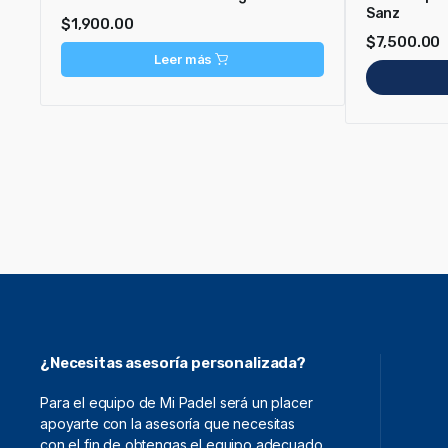
Sanz
$
1,900.00
$
7,500.00
Leer más
¿Necesitas asesoría personalizada?
Para el equipo de Mi Padel será un placer
apoyarte con la asesoría que necesitas
con el fin de obtengas el equipo adecuado