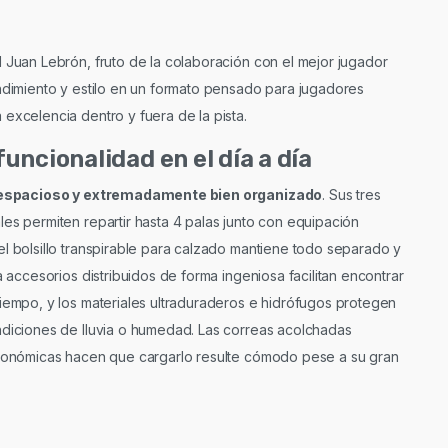
l Juan Lebrón, fruto de la colaboración con el mejor jugador
endimiento y estilo en un formato pensado para jugadores
excelencia dentro y fuera de la pista.
uncionalidad en el día a día
espacioso y extremadamente bien organizado
. Sus tres
es permiten repartir hasta 4 palas junto con equipación
el bolsillo transpirable para calzado mantiene todo separado y
ra accesorios distribuidos de forma ingeniosa facilitan encontrar
tiempo, y los materiales ultraduraderos e hidrófugos protegen
ndiciones de lluvia o humedad. Las correas acolchadas
rgonómicas hacen que cargarlo resulte cómodo pese a su gran
l