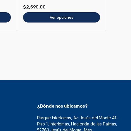
$
2,590.00
Ver opciones
¿Dónde nos ubicamos?
Parque Interlomas, Av. Jesús del Monte 41-
Piso 1, Interlomas, Hacienda de las Palmas,
52763 Jesús del Monte, Méx.