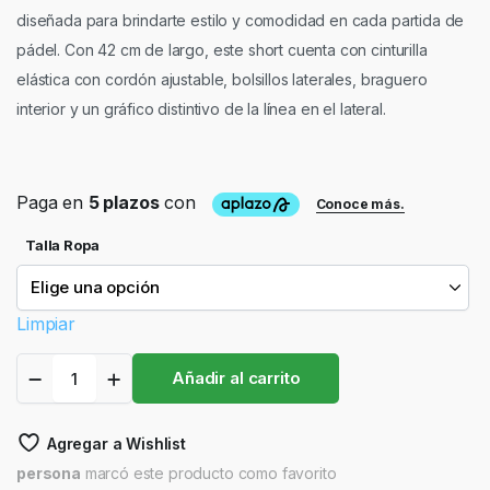
diseñada para brindarte estilo y comodidad en cada partida de
pádel. Con 42 cm de largo, este short cuenta con cinturilla
elástica con cordón ajustable, bolsillos laterales, braguero
interior y un gráfico distintivo de la línea en el lateral.
Talla Ropa
Limpiar
Bullpadel
Añadir al carrito
short
Coles
Gris
Agregar a Wishlist
Azulado
quantity
persona
marcó este producto como favorito