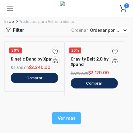
0
Inicio
Productos para Entrenamiento
Filter
Ordenar
20%
20%
Kinetic Band by Xpand
Gravity Belt 2.0 by
Xpand
$
2,240.00
$
2,800.00
$
3,120.00
$
3,900.00
Comprar
Comprar
Ver más