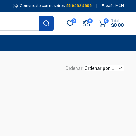
Comunícate con nosotros
55 9462 9696
Español
MXN
Total
0
0
0
$
0.00
Ordenar