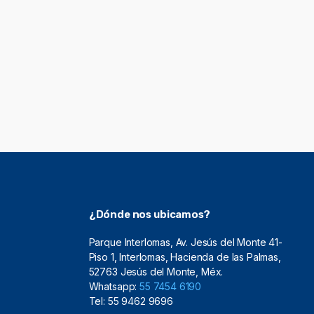
¿Dónde nos ubicamos?
Parque Interlomas, Av. Jesús del Monte 41-
Piso 1, Interlomas, Hacienda de las Palmas,
52763 Jesús del Monte, Méx.
Whatsapp:
55 7454 6190
Tel: 55 9462 9696