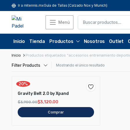
Ir a mitennis.mx
Guía de Tallas (Calzado Nox y Munich)
Menú
Inicio
Tienda
Productos
Nosotros
Outlet
Inicio
Productos etiquetados “accesorios entrenamiento deporti
Filter Products
Mostrando el único resultado
20%
Gravity Belt 2.0 by Xpand
$
3,120.00
$
3,900.00
Comprar