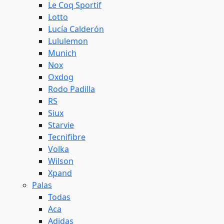
Le Coq Sportif
Lotto
Lucía Calderón
Lululemon
Munich
Nox
Oxdog
Rodo Padilla
RS
Siux
Starvie
Tecnifibre
Volka
Wilson
Xpand
Palas
Todas
Aca
Adidas