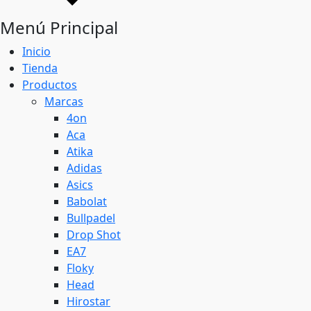
Menú Principal
Inicio
Tienda
Productos
Marcas
4on
Aca
Atika
Adidas
Asics
Babolat
Bullpadel
Drop Shot
EA7
Floky
Head
Hirostar