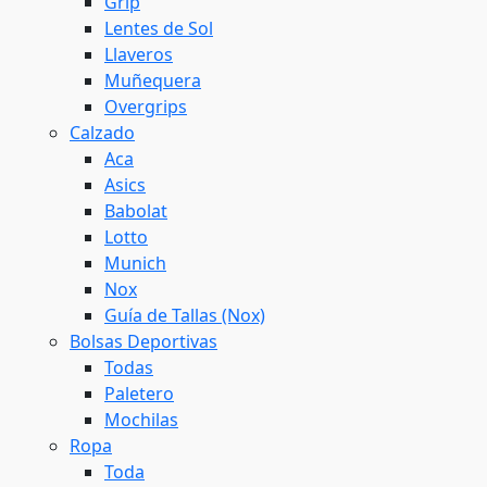
Grip
Lentes de Sol
Llaveros
Muñequera
Overgrips
Calzado
Aca
Asics
Babolat
Lotto
Munich
Nox
Guía de Tallas (Nox)
Bolsas Deportivas
Todas
Paletero
Mochilas
Ropa
Toda