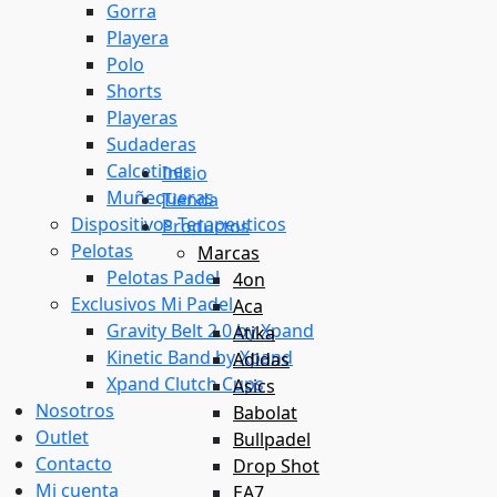
Gorra
Playera
Polo
Shorts
Playeras
Sudaderas
Calcetines
Inicio
Muñequeras
Tienda
Dispositivos Terapeuticos
Productos
Pelotas
Marcas
Pelotas Padel
4on
Exclusivos Mi Padel
Aca
Gravity Belt 2.0 by Xpand
Atika
Kinetic Band by Xpand
Adidas
Xpand Clutch Cups
Asics
Nosotros
Babolat
Outlet
Bullpadel
Contacto
Drop Shot
Mi cuenta
EA7