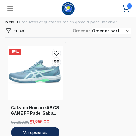
0
Inicio
Productos etiquetados “asics game ff padel mexico”
Filter
Ordenar
15%
Calzado Hombre ASICS
GAME FF Padel Saba
Blue
$
1,955.00
$
2,300.00
Ver opciones