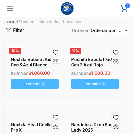
0
Inicio
Productos etiquetados “backpack”
Filter
Ordenar
10%
10%
Mochila Babolat Kids
Mochila Babolat Kids
Gen 3 Azul Blanco
Gen 3 Azul Rojo
Rosa
$
1,080.00
$
1,080.00
$
1,200.00
$
1,200.00
Leer más
Leer más
Mochila Head Coello
Bandolera Drop Shot
Pro X
Lady 2025