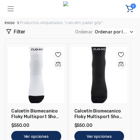
0
Inicio
Productos etiquetados “calcetin padel grip”
Filter
Ordenar
Calcetín Biomecanico
Calcetín Biomecanico
Floky Multisport Short
Floky Multisport Short
Blanco
Negro
$
550.00
$
550.00
Ver opciones
Ver opciones