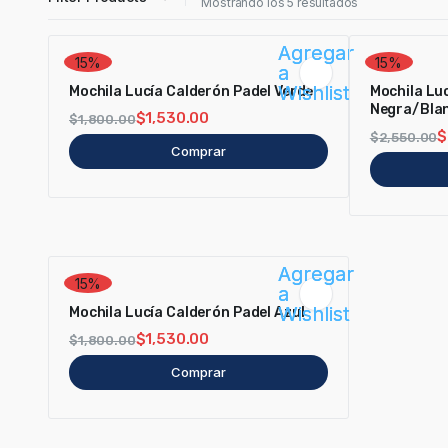
Mostrando los 5 resultados
Agregar
15%
15%
a
Wishlist
Mochila Lucía Calderón Padel Verde
Mochila Lu
Negra/Bla
$
1,530.00
$
1,800.00
$
$
2,550.00
Comprar
Agregar
15%
a
Wishlist
Mochila Lucía Calderón Padel Azul
$
1,530.00
$
1,800.00
Comprar