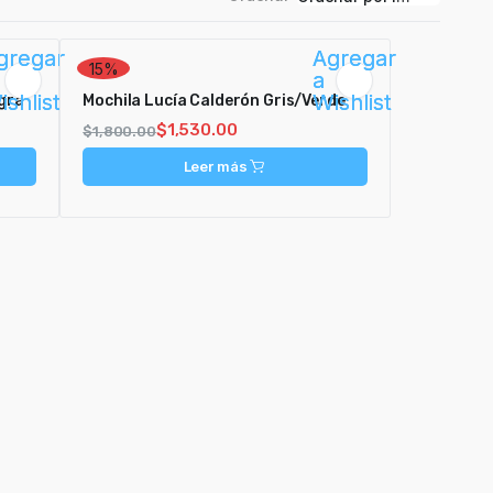
gregar
Agregar
15%
a
ishlist
Wishlist
gra
Mochila Lucía Calderón Gris/Verde
$
1,530.00
$
1,800.00
Leer más