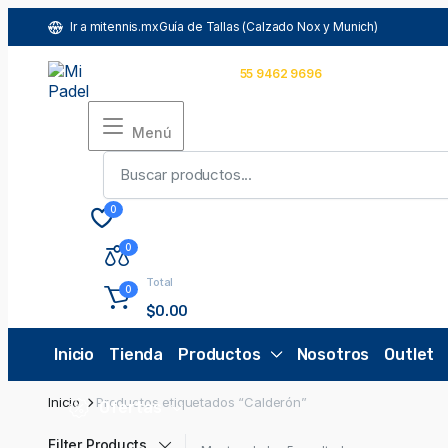
Ir a mitennis.mx
Guía de Tallas (Calzado Nox y Munich)
Español
MXN
Comunícate con nosotros
55 9462 9696
Menú
0
0
Total
0
$
0.00
Inicio
Tienda
Productos
Nosotros
Outlet
Inicio
Productos etiquetados “Calderón”
Ofertas
Filter Products