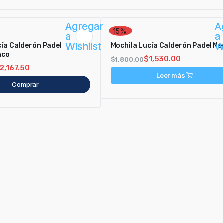
Agregar
A
15%
a
a
Wishlist
W
cía Calderón Padel
Mochila Lucía Calderón Padel Ne
nco
$
1,530.00
$
1,800.00
2,167.50
Leer más
Comprar