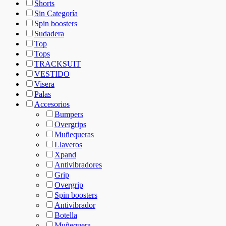
Shorts
Sin Categoría
Spin boosters
Sudadera
Top
Tops
TRACKSUIT
VESTIDO
Visera
Palas
Accesorios
Bumpers
Overgrips
Muñequeras
Llaveros
Xpand
Antivibradores
Grip
Overgrip
Spin boosters
Antivibrador
Botella
Muñequera