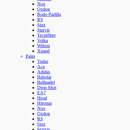
Nox
Oxdog
Rodo Padilla
RS
Siux
Starvie
Tecnifibre
Volka
Wilson
Xpand
Palas
Todas
Aca
Adidas
Babolat
Bullpadel
Drop Shot
EA7
Head
Hirostar
Nox
Oxdog
RS
Siux
Starvie