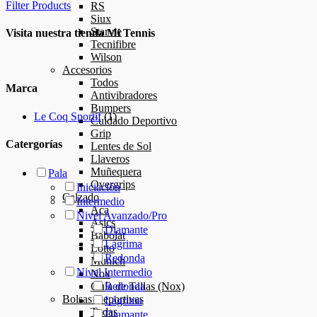
Filter Products
RS
Siux
Starvie
Visita nuestra tienda Mi Tennis
Tecnifibre
Wilson
Accesorios
Todos
Marca
Antivibradores
Bumpers
Le Coq Sportif
(1)
Cuidado Deportivo
Grip
Catergorías
Lentes de Sol
Llaveros
Muñequera
Pala
Overgrips
Iniciación
Calzado
Intermedio
Aca
Nivel Avanzado/Pro
Asics
Diamante
Babolat
Lágrima
Lotto
Redonda
Munich
Nivel Intermedio
Nox
Guía de Tallas (Nox)
Redonda
Bolsas Deportivas
Lágrima
Todas
Diamante