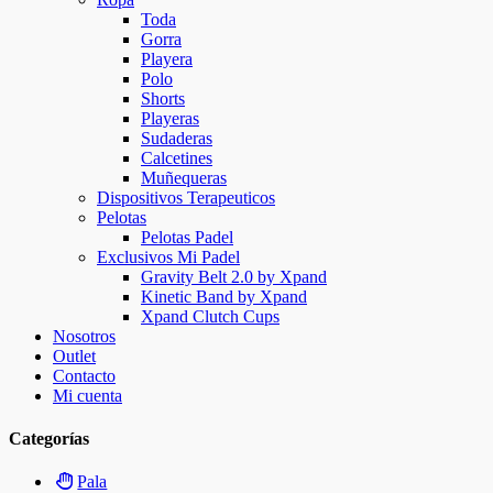
Toda
Gorra
Playera
Polo
Shorts
Playeras
Sudaderas
Calcetines
Muñequeras
Dispositivos Terapeuticos
Pelotas
Pelotas Padel
Exclusivos Mi Padel
Gravity Belt 2.0 by Xpand
Kinetic Band by Xpand
Xpand Clutch Cups
Nosotros
Outlet
Contacto
Mi cuenta
Categorías
Pala