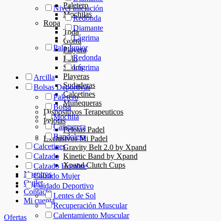
Paletero
Nivel Iniciación
Mochilas
Redonda
Ropa
Diamante
Toda
Lágrima
Gorra
Pala Junior
Playera
Redonda
Polo
Shorts
Lágrima
Playeras
Arcilla
Sudaderas
Bolsas Deportivas
Calcetines
Paletero
Muñequeras
Bolsa
Dispositivos Terapeuticos
Mochila
Pelotas
Cangurera
Pelotas Padel
Bandolera
Exclusivos Mi Padel
Calcetines
Gravity Belt 2.0 by Xpand
Kinetic Band by Xpand
Calzado
Xpand Clutch Cups
Calzado Hombre
Nosotros
Calzado Mujer
Outlet
Cuidado Deportivo
Contacto
Lentes de Sol
Mi cuenta
Recuperación Muscular
Calentamiento Muscular
Ofertas