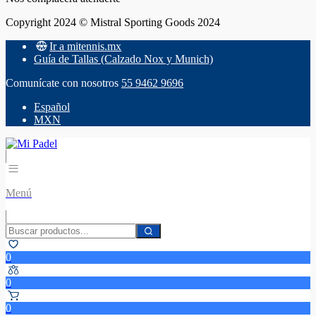
Copyright 2024 © Mistral Sporting Goods 2024
Ir a mitennis.mx
Guía de Tallas (Calzado Nox y Munich)
Comunícate con nosotros
55 9462 9696
Español
MXN
Menú
0
0
0