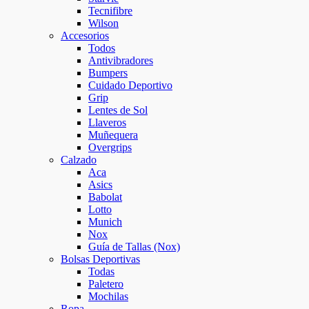
Tecnifibre
Wilson
Accesorios
Todos
Antivibradores
Bumpers
Cuidado Deportivo
Grip
Lentes de Sol
Llaveros
Muñequera
Overgrips
Calzado
Aca
Asics
Babolat
Lotto
Munich
Nox
Guía de Tallas (Nox)
Bolsas Deportivas
Todas
Paletero
Mochilas
Ropa