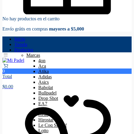
No hay productos en el carrito
Envío grátis en compras
mayores a $5,000
Inicio
Tienda
Productos
Marcas
4on
Aca
0
Atika
Total
Adidas
Asics
$
0.00
Babolat
Bullpadel
Drop Shot
EA7
Floky
Head
Hirostar
Le Coq Sportif
Lotto