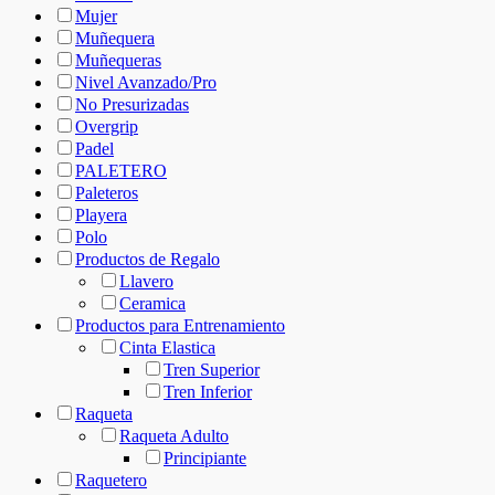
Mujer
Muñequera
Muñequeras
Nivel Avanzado/Pro
No Presurizadas
Overgrip
Padel
PALETERO
Paleteros
Playera
Polo
Productos de Regalo
Llavero
Ceramica
Productos para Entrenamiento
Cinta Elastica
Tren Superior
Tren Inferior
Raqueta
Raqueta Adulto
Principiante
Raquetero