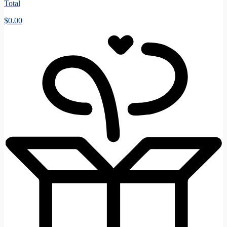
Total
$
0.00