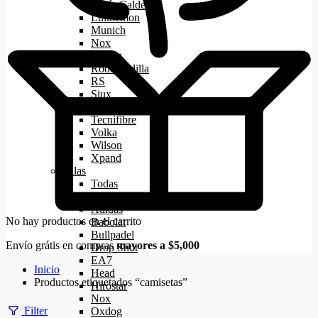
Lucía Calderón
Lululemon
Munich
Nox
Oxdog
Rodo Padilla
RS
Siux
Starvie
Tecnifibre
Volka
Wilson
Xpand
Palas
Todas
Aca
Adidas
No hay productos en el carrito
Babolat
Bullpadel
Envío grátis en compras
mayores a $5,000
Drop Shot
EA7
Inicio
Head
Productos etiquetados “camisetas”
Hirostar
Nox
Filter
Oxdog