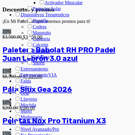
Activador Muscular
Protector Solar
Descuentos y promos
Dispositivos Terapeuticos
Plantilla
¡En Mi Padel siempre tenemos promos para ti!
Codera
10%
Manguito
$
3,500.00
$
3,150.00
Camiseta
Calcetin
Paletero Babolat RH PRO Padel
Rodillera
Juan Lebrón 3.0 azul
Tobillera
Shorts
Entrenamiento
15%
EntrenamientoVIA
$
8,500.00
$
7,225.00
Falda
Gorra
Pala Siux Gea 2026
Grip
Llaveros
10%
Mochila
$
200.00
$
180.00
Mujer
Muñequera
Pelotas Nox Pro Titanium X3
Muñequeras
Nivel Avanzado/Pro
15%