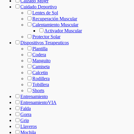
Calzado Mujer
Cuidado Deportivo
Lentes de Sol
Recuperación Muscular
Calentamiento Muscular
Activador Muscular
Protector Solar
Dispositivos Terapeuticos
Plantilla
Codera
Manguito
Camiseta
Calcetin
Rodillera
Tobillera
Shorts
Entrenamiento
EntrenamientoVIA
Falda
Gorra
Grip
Llaveros
Mochila