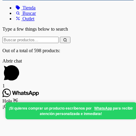
Tienda
Buscar
Outlet
Type a few things below to search
Out of a total of 598 products:
Abrir chat
1
Hola 👋
¡Cuéntanos en qué podemos ayudarte!
¡Si quieres comprar un producto escríbenos por
WhatsApp
para recibir
atención personalizada e inmediata!