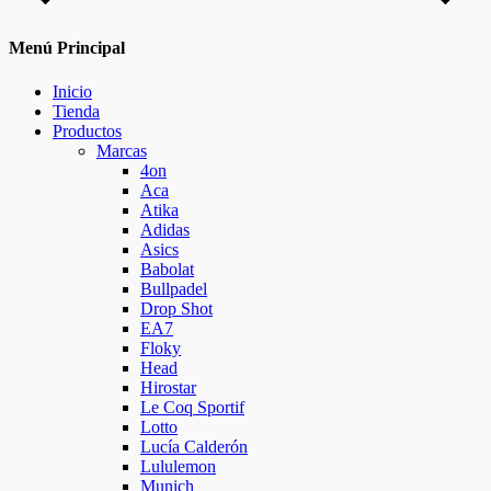
Menú Principal
Inicio
Tienda
Productos
Marcas
4on
Aca
Atika
Adidas
Asics
Babolat
Bullpadel
Drop Shot
EA7
Floky
Head
Hirostar
Le Coq Sportif
Lotto
Lucía Calderón
Lululemon
Munich