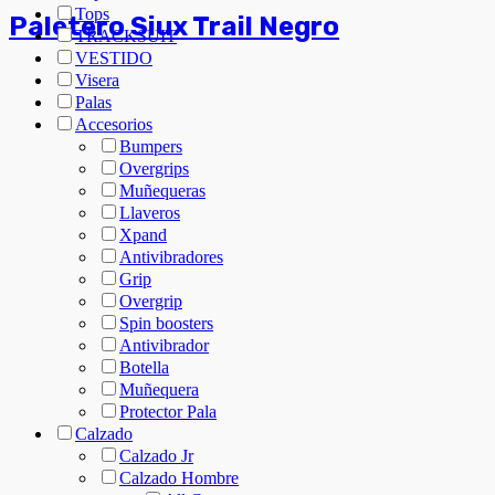
Tops
Paletero Siux Trail Negro
TRACKSUIT
VESTIDO
Visera
Palas
Accesorios
Bumpers
Overgrips
Muñequeras
Llaveros
Xpand
Antivibradores
Grip
Overgrip
Spin boosters
Antivibrador
Botella
Muñequera
Protector Pala
Calzado
Calzado Jr
Calzado Hombre