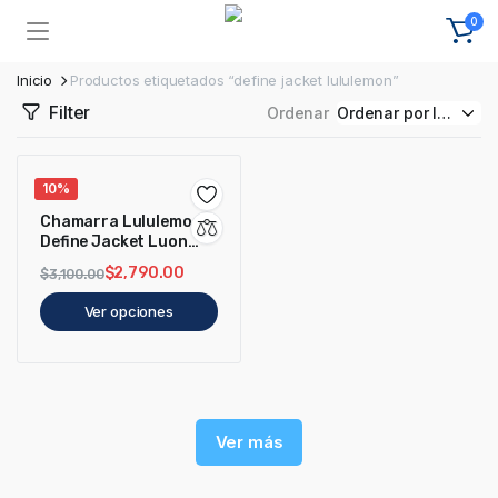
0
Inicio
Productos etiquetados “define jacket lululemon”
Filter
Ordenar
10%
Chamarra Lululemon
Define Jacket Luon
Blanca
$
2,790.00
$
3,100.00
Ver opciones
Ver más