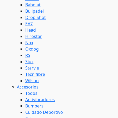
Babolat
Bullpadel
Drop Shot
EA7
Head
Hirostar
Nox
Oxdog
RS
Siux
Starvie
Tecnifibre
Wilson
Accesorios
Todos
Antivibradores
Bumpers
Cuidado Deportivo