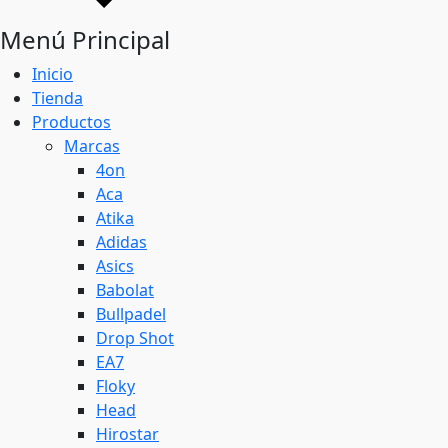
Menú Principal
Inicio
Tienda
Productos
Marcas
4on
Aca
Atika
Adidas
Asics
Babolat
Bullpadel
Drop Shot
EA7
Floky
Head
Hirostar