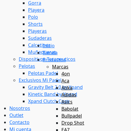
Gorra
Playera
Polo
Shorts
Playeras
Sudaderas
Calcetines
Inicio
Muñequeras
Tienda
Dispositivos Terapeuticos
Productos
Pelotas
Marcas
Pelotas Padel
4on
Exclusivos Mi Padel
Aca
Gravity Belt 2.0 by Xpand
Atika
Kinetic Band by Xpand
Adidas
Xpand Clutch Cups
Asics
Nosotros
Babolat
Outlet
Bullpadel
Contacto
Drop Shot
Mi cuenta
EA7