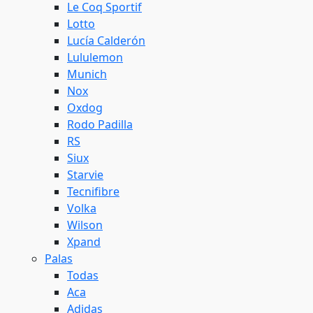
Le Coq Sportif
Lotto
Lucía Calderón
Lululemon
Munich
Nox
Oxdog
Rodo Padilla
RS
Siux
Starvie
Tecnifibre
Volka
Wilson
Xpand
Palas
Todas
Aca
Adidas