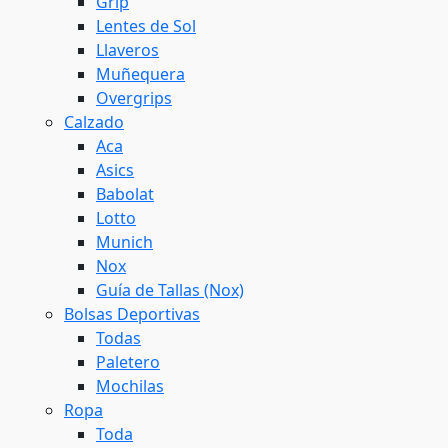
Grip
Lentes de Sol
Llaveros
Muñequera
Overgrips
Calzado
Aca
Asics
Babolat
Lotto
Munich
Nox
Guía de Tallas (Nox)
Bolsas Deportivas
Todas
Paletero
Mochilas
Ropa
Toda