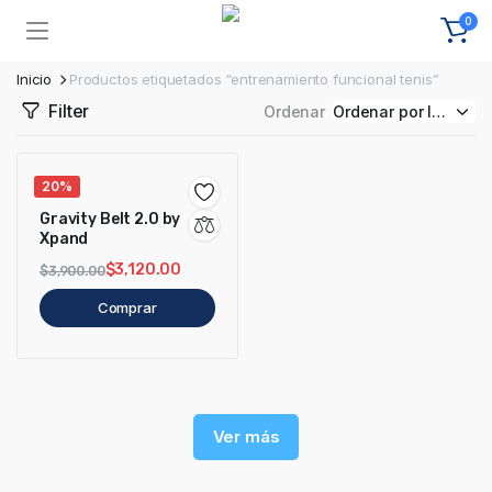
0
Inicio
Productos etiquetados “entrenamiento funcional tenis”
Filter
Ordenar
20%
Gravity Belt 2.0 by
Xpand
$
3,120.00
$
3,900.00
Comprar
Ver más