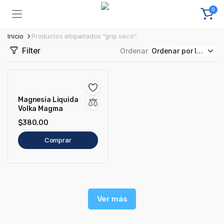
0
Inicio
Productos etiquetados “grip seco”
Filter
Ordenar
Magnesia Liquida
Volka Magma
$
380.00
Comprar
Ver más