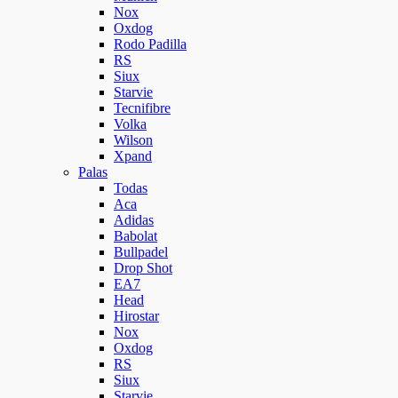
Nox
Oxdog
Rodo Padilla
RS
Siux
Starvie
Tecnifibre
Volka
Wilson
Xpand
Palas
Todas
Aca
Adidas
Babolat
Bullpadel
Drop Shot
EA7
Head
Hirostar
Nox
Oxdog
RS
Siux
Starvie