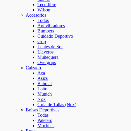
Tecnifibre
Wilson
Accesorios
Todos
Antivibradores
Bumpers
Cuidado Deportivo
Grip
Lentes de Sol
Llaveros
Muñequera
Overgrips
Calzado
Aca
Asics
Babolat
Lotto
Munich
Nox
Guía de Tallas (Nox)
Bolsas Deportivas
Todas
Paletero
Mochilas
Ropa