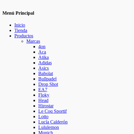
Menú Principal
Inicio
Tienda
Productos
Marcas
4on
Aca
Atika
Adidas
Asics
Babolat
Bullpadel
Drop Shot
EA7
Floky
Head
Hirostar
Le Coq Sportif
Lotto
Lucía Calderón
Lululemon
Munich