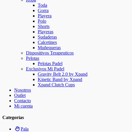
Toda
Gorra
Playera
Polo
Shorts
Playeras
Sudaderas
Calcetines
Muñequeras
Dispositivos Terapeuticos
Pelotas
Pelotas Padel
Exclusivos Mi Padel
Gravity Belt 2.0 by Xpand
Kinetic Band by Xpand
Xpand Clutch Cups
Nosotros
Outlet
Contacto
Mi cuenta
Categorías
Pala