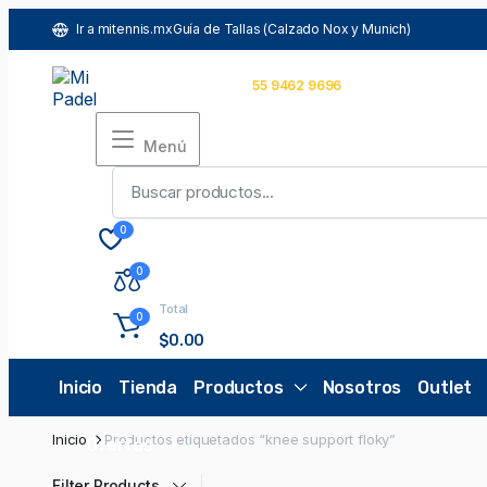
Ir a mitennis.mx
Guía de Tallas (Calzado Nox y Munich)
Español
MXN
Comunícate con nosotros
55 9462 9696
Menú
0
0
Total
0
$
0.00
Inicio
Tienda
Productos
Nosotros
Outlet
Inicio
Productos etiquetados “knee support floky”
Ofertas
Filter Products