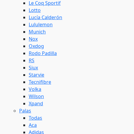
Le Coq Sportif
Lotto
Lucía Calderón
Lululemon
Munich
Nox
Oxdog
Rodo Padilla
RS
Siux
Starvie
Tecnifibre
Volka
Wilson
Xpand
Palas
Todas
Aca
Adidas