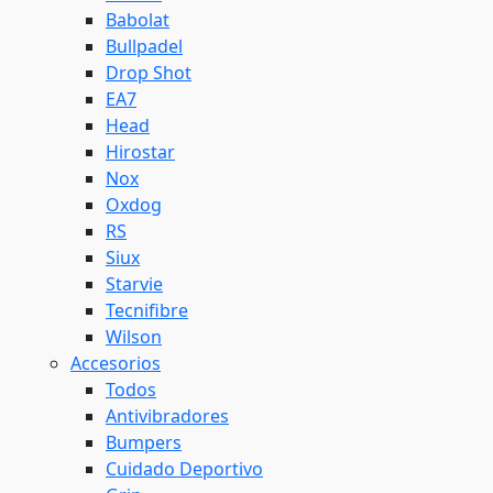
Babolat
Bullpadel
Drop Shot
EA7
Head
Hirostar
Nox
Oxdog
RS
Siux
Starvie
Tecnifibre
Wilson
Accesorios
Todos
Antivibradores
Bumpers
Cuidado Deportivo