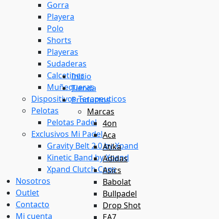
Gorra
Playera
Polo
Shorts
Playeras
Sudaderas
Calcetines
Inicio
Muñequeras
Tienda
Dispositivos Terapeuticos
Productos
Pelotas
Marcas
Pelotas Padel
4on
Exclusivos Mi Padel
Aca
Gravity Belt 2.0 by Xpand
Atika
Kinetic Band by Xpand
Adidas
Xpand Clutch Cups
Asics
Nosotros
Babolat
Outlet
Bullpadel
Contacto
Drop Shot
Mi cuenta
EA7