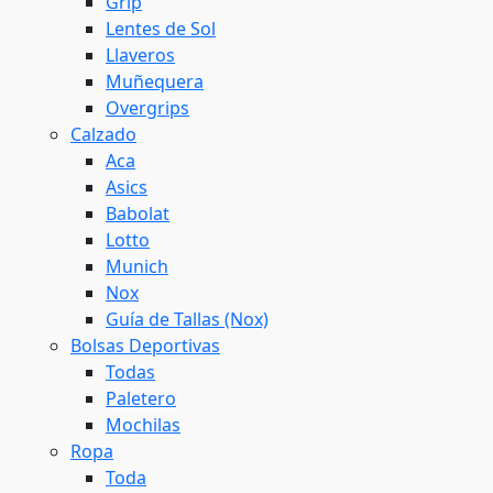
Grip
Lentes de Sol
Llaveros
Muñequera
Overgrips
Calzado
Aca
Asics
Babolat
Lotto
Munich
Nox
Guía de Tallas (Nox)
Bolsas Deportivas
Todas
Paletero
Mochilas
Ropa
Toda