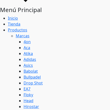
Menú Principal
Inicio
Tienda
Productos
Marcas
4on
Aca
Atika
Adidas
Asics
Babolat
Bullpadel
Drop Shot
EA7
Floky
Head
Hirostar