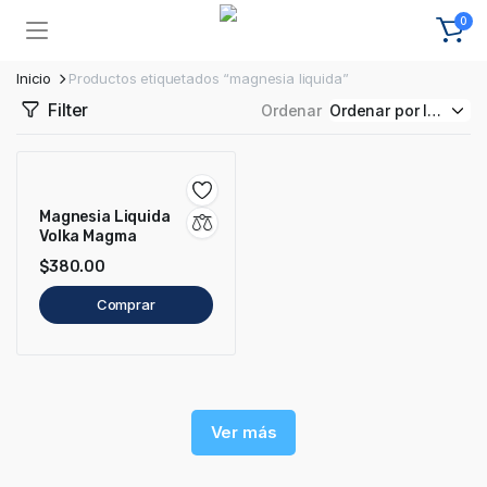
0
Inicio
Productos etiquetados “magnesia liquida”
Filter
Ordenar
Magnesia Liquida
Volka Magma
$
380.00
Comprar
Ver más