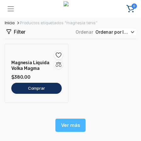
0
Inicio
Productos etiquetados “magnesia tenis”
Filter
Ordenar
Magnesia Liquida
Volka Magma
$
380.00
Comprar
Ver más